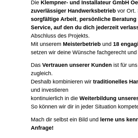
Die
Klempner- und Installateur GmbH Oel
zuverlässiger Handwerksbetrieb
vor Ort. 
sorgfältige Arbeit
,
persönliche Beratung
Service, auf den du dich jederzeit verla
Abschluss des Projekts.
Mit unserem
Meisterbetrieb
und
18 engagi
setzen wir deine Wünsche fachgerecht und 
Das
Vertrauen unserer Kunden
ist für un
zugleich.
Deshalb kombinieren wir
traditionelles H
und investieren
kontinuierlich in die
Weiterbildung unsere
So können wir dir in jeder Situation kompet
Mach dir selbst ein Bild und
lerne uns kenn
Anfrage!