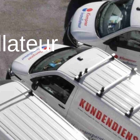
lateur
.